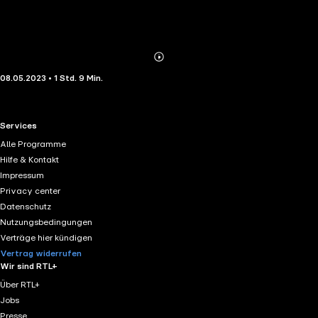
Abonnieren
Mehr
08.05.2023 • 1 Std. 9 Min.
Details
RTL+ useful links.
Services
Alle Programme
Hilfe & Kontakt
Impressum
Privacy center
Datenschutz
Nutzungsbedingungen
Verträge hier kündigen
Vertrag widerrufen
Wir sind RTL+
Über RTL+
Jobs
Presse