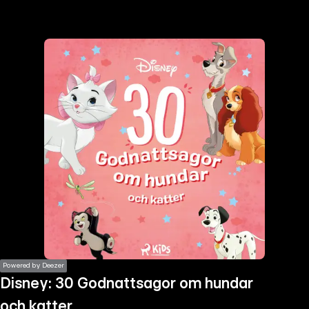
the
h page
 main
nt
the
ibility
ment
Powered by Deezer
Disney: 30 Godnattsagor om hundar
och katter