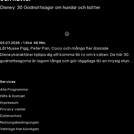
Disney: 30 Godnattsagor om hundar och katter
Abonnieren
Mehr
03.07.2026 • 1 Std. 46 Min.
Details
Låt Musse Pigg, Peter Pan, Coco och många fler älskade
Disneykaraktärer hjälpa dig att komma till ro om kvällen. De här 30
godnattsagorna är lagom långa och gör läggdags till en mysig stund
att se fram emot. Så fluffa upp kuddarna och kryp till kojs!©
Disney/Pixar. Alla rättigheter förbehållna.
RTL+ useful links.
Services
Alle Programme
Hilfe & Kontakt
Impressum
Privacy center
Datenschutz
Nutzungsbedingungen
Verträge hier kündigen