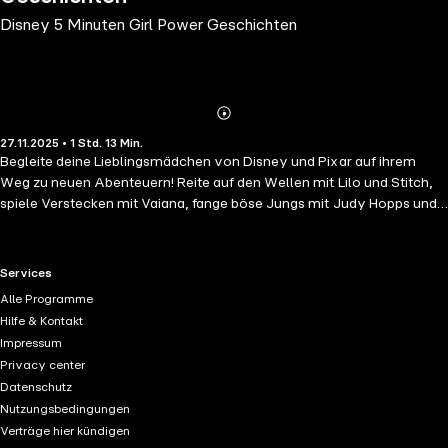
Disney 5 Minuten Girl Power Geschichten
Abonnieren
Mehr
27.11.2025 • 1 Std. 13 Min.
Details
Begleite deine Lieblingsmädchen von Disney und Pixar auf ihrem
Weg zu neuen Abenteuern! Reite auf den Wellen mit Lilo und Stitch,
spiele Verstecken mit Vaiana, fange böse Jungs mit Judy Hopps und
vieles mehr! Jede Geschichte in dieser Sammlung ist ideal, um sie in
nur fünf Minuten anzuhören - perfekt für die Schlafenszeit, die
Märchenstunde oder einfach so! © Disney/Pixar. Alle Rechte
RTL+ useful links.
Services
vorbehalten.
Alle Programme
Hilfe & Kontakt
Impressum
Privacy center
Datenschutz
Nutzungsbedingungen
Verträge hier kündigen