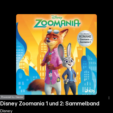
the
h page
 main
nt
the
ibility
ment
Powered by Deezer
Disney Zoomania 1 und 2: Sammelband
Disney