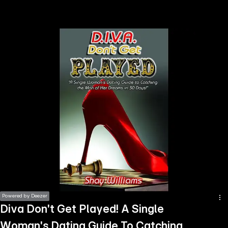
the
h page
 main
nt
the
ibility
ment
Powered by Deezer
Diva Don't Get Played! A Single
Woman's Dating Guide To Catching