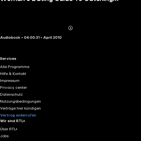
The Man of Your Dreams in 30 Days!
Abonnieren
Mehr
Audiobook • 04:00:31 • April 2010
Details
RTL+ useful links.
Services
Alle Programme
Hilfe & Kontakt
Impressum
Privacy center
Datenschutz
Nutzungsbedingungen
Verträge hier kündigen
Vertrag widerrufen
Wir sind RTL+
Über RTL+
Jobs