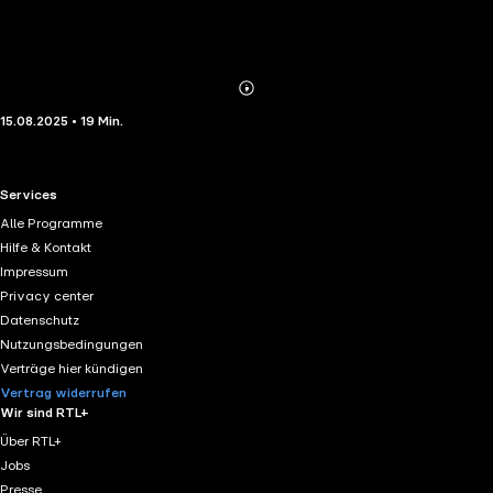
Abonnieren
Mehr
15.08.2025 • 19 Min.
Details
RTL+ useful links.
Services
Alle Programme
Hilfe & Kontakt
Impressum
Privacy center
Datenschutz
Nutzungsbedingungen
Verträge hier kündigen
Vertrag widerrufen
Wir sind RTL+
Über RTL+
Jobs
Presse