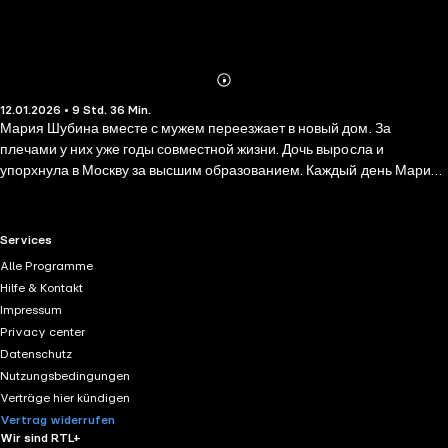
Abonnieren
Mehr
12.01.2026 • 9 Std. 36 Min.
Details
Мария Шубина вместе с мужем переезжает в новый дом. За
плечами у них уже годы совместной жизни. Дочь выросла и
упорхнула в Москву за высшим образованием. Каждый день Марии
наполнен привычными заботами, и не было в них ничего
увлекательного, до тех пор, пока во время ремонта она не нашла
дневник дочери предыдущих жильцов. Студенческие будни,
RTL+ useful links.
Services
разговоры с подругами, первая любовь — отголоски чужих
Alle Programme
воспоминаний умиляют и позволяют отвлечься от суеты и работы.
Hilfe & Kontakt
Но сердце Марии холодеет, когда на страницах дневника
Impressum
вырисовывается страшная история пропажи девушек… Что на
Privacy center
самом деле произошло двадцать лет назад? Как сложилась судьба
Datenschutz
владелицы дневника? И чем ответы на эти вопросы могут грозить
Nutzungsbedingungen
самой Марии?
Verträge hier kündigen
Vertrag widerrufen
Wir sind RTL+