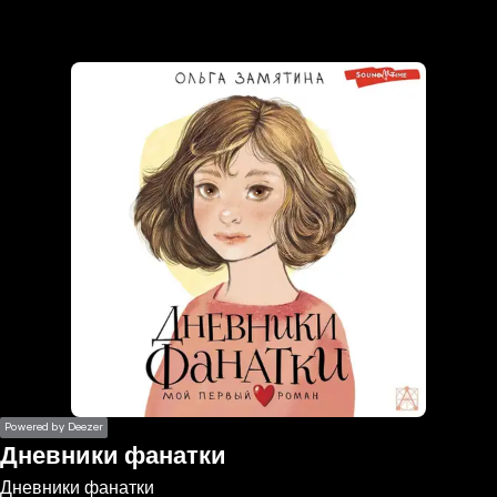
the
h page
 main
nt
the
ibility
ment
Powered by Deezer
Дневники фанатки
Дневники фанатки