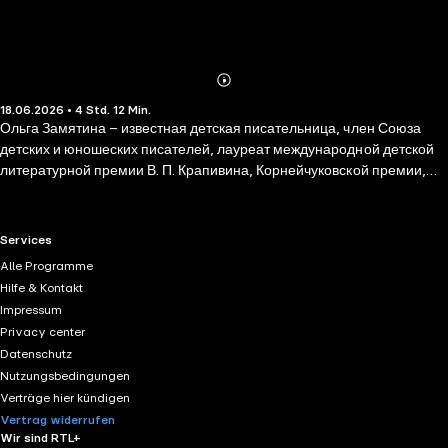
Abonnieren
Mehr
18.06.2026 • 4 Std. 12 Min.
Details
Ольга Замятина – известная детская писательница, член Союза
детских и юношеских писателей, лауреат международной детской
литературной премии В. П. Крапивина, Корнейчуковской премии,
финалист Конкурса сказок Литературного Института, финалист
Международной молодёжной премии «Восхождение». «Дневники
фанатки» - это новая повесть Ольги Замятиной. Лиза жила обычной
RTL+ useful links.
Services
скучной жизнью, встречалась с Мишей, слушала с ним дурацкую
Alle Programme
музыку, пока в её жизнь не ворвался кумир. Он пришёл к ней во сне,
Hilfe & Kontakt
и девочка увлеклась творчеством известного певца. Теперь Лиза
Impressum
ведёт блог, где рассказывает о вещих снах и событиях своей жизни,
Privacy center
учится фотографии, хочет похудеть, стать лучше ради своего
Datenschutz
кумира и попасть на его концерт. Только Мише, Лизиному парню, в
Nutzungsbedingungen
её жизни остаётся всё меньше места… Для среднего школьного
Verträge hier kündigen
возраста.
Vertrag widerrufen
Wir sind RTL+