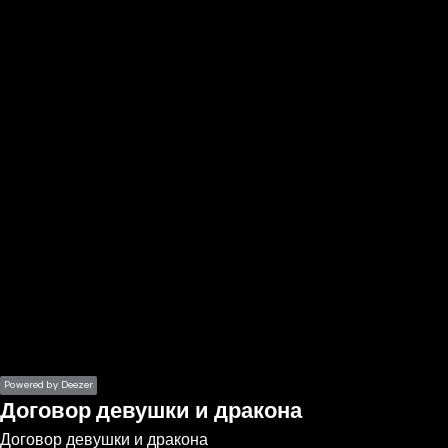
the
h page
 main
nt
the
ibility
ment
Powered by Deezer
Договор девушки и дракона
Договор девушки и дракона