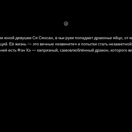
Abonnieren
Mehr
Details
ии юной девушки Ся Сяосан, в чьи руки попадает драконье яйцо, от
ций. Её жизнь — это вечные «извините» и попытки стать незаметной.
неё есть Фэн Хэ — капризный, самовлюблённый дракон, которого вид
 Хэ и обрести любовь? Или тайны параллельных миров, магия и пре
«Ходячего замка».