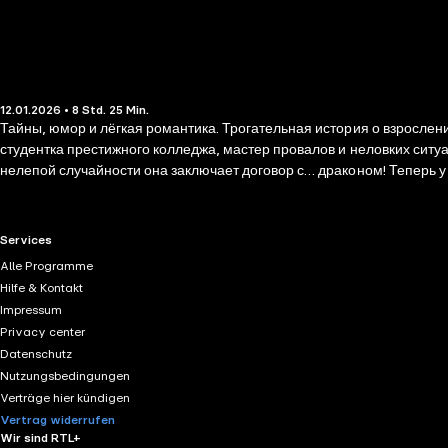
12.01.2026 • 8 Std. 25 Min.
Тайны, юмор и лёгкая романтика. Трогательная история о взрослен
студентка престижного колледжа, мастер провалов и неловких ситуа
нелепой случайности она заключает договор с… драконом! Теперь у 
Ся Сяосан принять свою новую роль хозяйки дракона, защитить Фэн
ее драконом? Книга понравится фанатам «Моего соседа Тоторо» и 
RTL+ useful links.
Services
Alle Programme
Hilfe & Kontakt
Impressum
Privacy center
Datenschutz
Nutzungsbedingungen
Verträge hier kündigen
Vertrag widerrufen
Wir sind RTL+