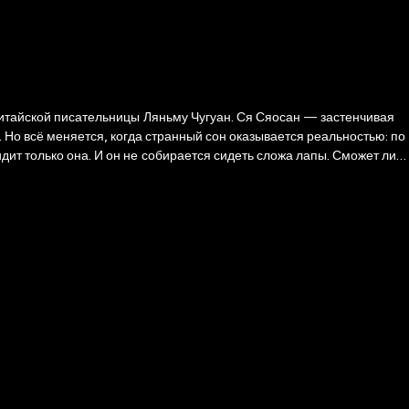
 китайской писательницы Ляньму Чугуан. Ся Сяосан — застенчивая
 Но всё меняется, когда странный сон оказывается реальностью: по
ит только она. И он не собирается сидеть сложа лапы. Сможет ли
дательство окажутся сильнее хрупкого договора между девушкой и