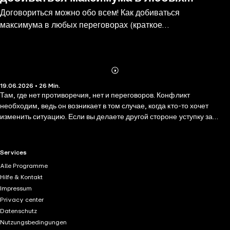
Договориться можно обо всем! Как добиваться
переговорах (краткое изложение)
максимума в любых переговорах (краткое
изложение)
Abonnieren
Mehr
19.06.2026 • 26 Min.
Details
Там, где нет противоречия, нет и переговоров. Конфликт
необходим, ведь он возникает в том случае, когда кто-то хочет
изменить ситуацию. Если вы делаете другой стороне уступку за
уступкой и соглашаетесь на все ее предложения – это не
переговоры. Если вас вынуждают согласиться на условия контракта
против вашей воли, то это тоже не переговоры. О переговорах
RTL+ useful links.
Services
можно говорить только в том случае, если стороны приходят к
Alle Programme
совместному решению. Итак, переговоры – это всегда обмен. Автор
Hilfe & Kontakt
книги профессор, создатель собственной концепции переговорного
Impressum
процесса Гэвин Кеннеди говорит, что в переговорах лучше быть
Privacy center
дядюшкой Скруджем, чем святым Франциском Ассизским. Никогда
Datenschutz
ничего не уступайте, не получив что-то взамен! А чтобы
Nutzungsbedingungen
обмениваться, надо досконально прояснить интересы другой