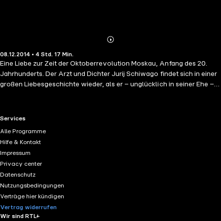
Abonnieren
Mehr
08.12.2014 • 4 Std. 17 Min.
Details
Eine Liebe zur Zeit der Oktoberrevolution Moskau, Anfang des 20.
Jahrhunderts. Der Arzt und Dichter Jurij Schiwago findet sich in einer
großen Liebesgeschichte wieder, als er – unglücklich in seiner Ehe –
der faszinierenden Lara verfällt. Sie arbeitet als Krankenschwester an
der Front, er als Arzt. Doch so wie der Krieg die beiden
zusammengeführt hat, reißt er sie auch wieder auseinander ...Boris
RTL+ useful links.
Services
Pasternak schrieb mit seinem Aufsehen erregenden Roman ein
Alle Programme
kluges Panorama der russischen Revolutionszeit. In dem großartigen
Hilfe & Kontakt
Hörspiel von 1958 erwecken über dreißig hochkarätige Sprecher die
Impressum
Bilder um Jurij Schiwago und Lara in den Wirren der
Privacy center
Oktoberrevolution zum Leben.(Laufzeit: 4h 16)
Datenschutz
Nutzungsbedingungen
Verträge hier kündigen
Vertrag widerrufen
Wir sind RTL+