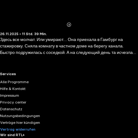
Abonnieren
Mehr
26.11.2025 • 11 Std. 39 Min.
Details
Здесь все молчат. Или умирают… Она приехала в Гамбург на
стажировку. Сняла комнату в частном доме на берегу канала.
Быстро подружилась с соседкой. А на следующий день та исчезла
без следа. Это странно. Но она еще не знает: это не только странно.
Но и страшно…
RTL+ useful links.
Services
Alle Programme
Hilfe & Kontakt
Impressum
Privacy center
Datenschutz
Nutzungsbedingungen
Verträge hier kündigen
Vertrag widerrufen
Wir sind RTL+