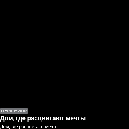
the
h page
 main
nt
the
ibility
ment
Powered by Deezer
Дом, где расцветают мечты
Дом, где расцветают мечты