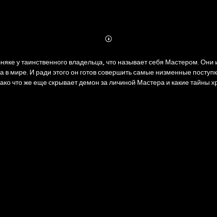
Abonnieren
Mehr
Details
яке у таинственного владельца, что называет себя Мастером. Они и
 в мире. И ради этого он готов совершить самые низменные поступк
ако что же еще скрывает демон за личиной Мастера и какие тайны х