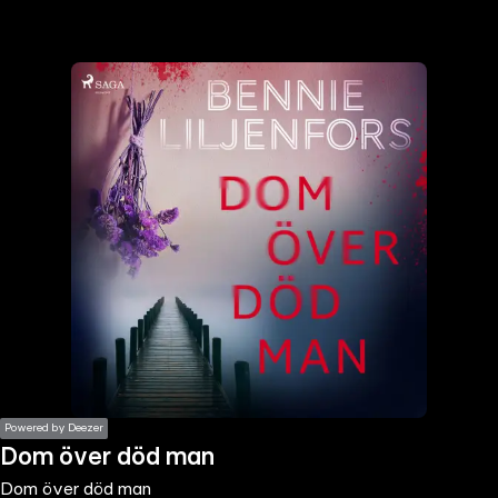
the
h page
 main
nt
the
ibility
ment
Powered by Deezer
Dom över död man
Dom över död man