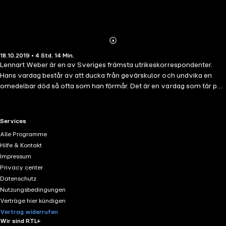
Abonnieren
Mehr
18.10.2019 • 4 Std. 14 Min.
Details
Lennart Weber är en av Sveriges främsta utrikeskorrespondenter.
Hans vardag består av att ducka från gevärskulor och undvika en
omedelbar död så ofta som han förmår. Det är en vardag som tär på
en och därför ser Lennart fram emot en stillsam semester i Sverige
under sommaren. Men så fort Lennart anländer till den lilla idyllen
Granhult där hans vänner har en fest dras han in i en rad dramatiska
RTL+ useful links.
Services
och märkliga händelser. Det går snart upp för Lennart att han står inför
Alle Programme
en mystisk mordgåta. Han tvivlar inte en sekund på att ge sig på att
Hilfe & Kontakt
försöka lösa den. Men det blir också snart uppenbart att någon
Impressum
försöker hindra honom från att lyckas ... -
Privacy center
Datenschutz
Nutzungsbedingungen
Verträge hier kündigen
Vertrag widerrufen
Wir sind RTL+