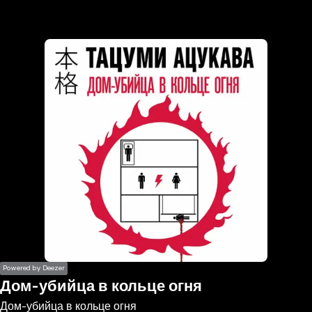
the
h page
 main
nt
the
ibility
ment
Powered by Deezer
Дом-убийца в кольце огня
Дом-убийца в кольце огня