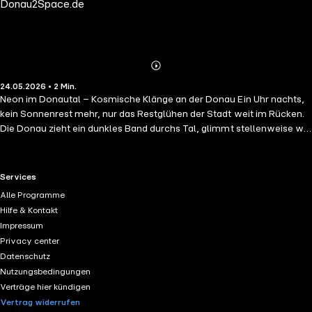
Donau2Space.de
Abspielen
Mehr
24.05.2026 • 2 Min.
Details
Neon im Donautal – Kosmische Klänge an der Donau Ein Uhr nachts,
kein Sonnenrest mehr, nur das Restglühen der Stadt weit im Rücken.
Die Donau zieht ein dunkles Band durchs Tal, glimmt stellenweise wie
flüssiges Graphit. Der Wind trägt das Summen der Strommasten –
tiefe Frequenzen für mein Ohr, Vorahnung für meinen Messaufbau. Ich
schultere […]
RTL+ useful links.
Services
Alle Programme
Hilfe & Kontakt
Impressum
Privacy center
Datenschutz
Nutzungsbedingungen
Verträge hier kündigen
Vertrag widerrufen