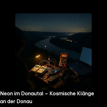
the
h page
 main
nt
the
ibility
ment
Neon im Donautal – Kosmische Klänge
an der Donau