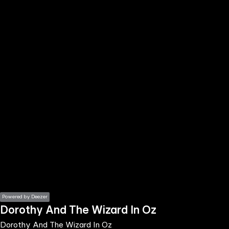
the
h page
 main
nt
the
ibility
ment
Powered by Deezer
Dorothy And The Wizard In Oz
Dorothy And The Wizard In Oz