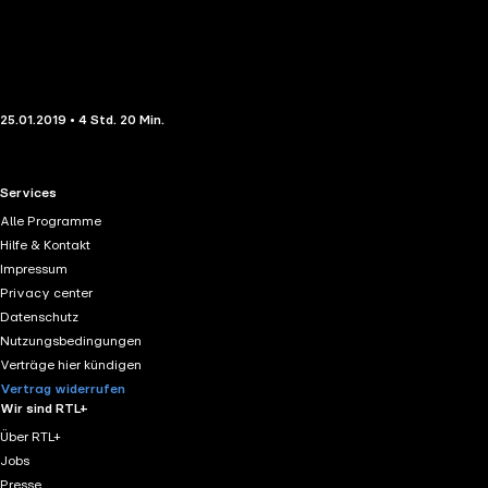
25.01.2019 • 4 Std. 20 Min.
RTL+ useful links.
Services
Alle Programme
Hilfe & Kontakt
Impressum
Privacy center
Datenschutz
Nutzungsbedingungen
Verträge hier kündigen
Vertrag widerrufen
Wir sind RTL+
Über RTL+
Jobs
Presse