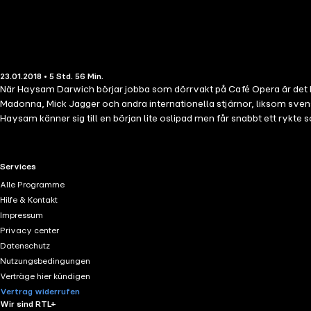
23.01.2018 • 5 Std. 56 Min.
När Haysam Darwich börjar jobba som dörrvakt på Café Opera är det Pa
Madonna, Mick Jagger och andra internationella stjärnor, liksom svensk
Haysam känner sig till en början lite oslipad men får snabbt ett rykt
hamnar i fängelse blir det Haysam som får axla ansvaret hemma. För att
familjen. Efter Stureplansskjutningarna hårdnar dessutom klimatet i S
Spy Bar, norra Europas hetaste nattklubb. Där frotterar sig Sveriges 
RTL+ useful links.
Services
någon som hanterar det som sker i skuggorna. Det blir Haysam uppgift
Alle Programme
Darwichs egen berättelse om över tjugo år som dörrvakt på de störst
Hilfe & Kontakt
Impressum
Privacy center
Datenschutz
Nutzungsbedingungen
Verträge hier kündigen
Vertrag widerrufen
Wir sind RTL+