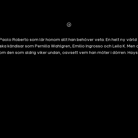
Abonnieren
Mehr
Details
olo Roberto som lär honom allt han behöver veta. En helt ny värld öpp
a kändisar som Pernilla Wahlgren, Emilio Ingrosso och Leila K. Men ocks
e som den som aldrig viker undan, oavsett vem han möter i dörren. Hay
 avvärja hämnd från offrets familj måste han söka upp några tungt krim
tockholms uteliv. Pressen på dörrvakterna ökar. Haysams bror Fadde Da
kändiselit med internationella fotomodeller och skådespelare. Samtidi
 att ta hand om det absolut farligaste klientelet och en gång när Fad
a klubbarna i Stockholm.