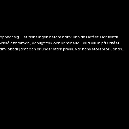
nar sig. Det finns ingen hetare nattklubb än Caféet. Där festar
å affärsmän, vanligt folk och kriminella - alla vill in på Caféet.
sam jobbar jämt och är under stark press. När hans storebror Johan
inella och få dem att inse att det inte är någon idé att ge sig på
rwich har blivit en högprofilerad vaktchef på det nya innestället
gt som Fadde står i rampljuset och sköter kontakterna utåt behövs det
de blir attackerad går Haysam nästan över gränsen. Det här är Haysam