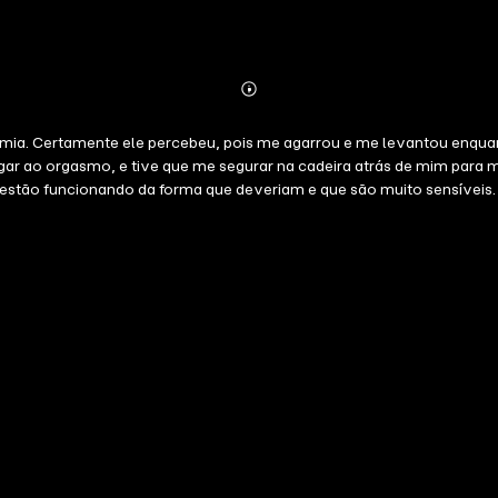
Abonnieren
Mehr
Details
ertamente ele percebeu, pois me agarrou e me levantou enquanto colocava
deveriam e que são muito sensíveis. Sentei na cadeira ginecológica."Conto publicado em colaboraçã
a natureza e a diversidade humanas por meio de histórias de paixão, i