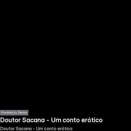
the
h page
 main
nt
the
ibility
ment
Powered by Deezer
Doutor Sacana - Um conto erótico
Doutor Sacana - Um conto erótico