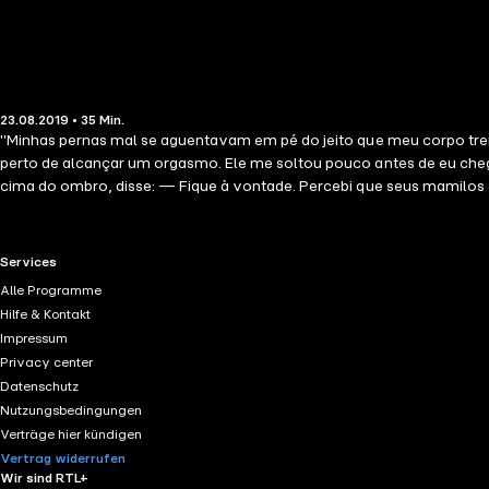
23.08.2019 • 35 Min.
"Minhas pernas mal se aguentavam em pé do jeito que meu corpo tremia. C
perto de alcançar um orgasmo. Ele me soltou pouco antes de eu chegar ao orgasmo, e tive que me segurar na cadeira atrás de mim para me equilibrar. O doutor Anderson se virou para sua mesa, mas, por
cima do ombro, disse: — Fique à vontade. Percebi que seus mamilos estão funcionando da forma que 
com a produtora de filmes sueca Erika Lust. Sua intenção é retratar 
erotismo.
RTL+ useful links.
Services
Alle Programme
Hilfe & Kontakt
Impressum
Privacy center
Datenschutz
Nutzungsbedingungen
Verträge hier kündigen
Vertrag widerrufen
Wir sind RTL+