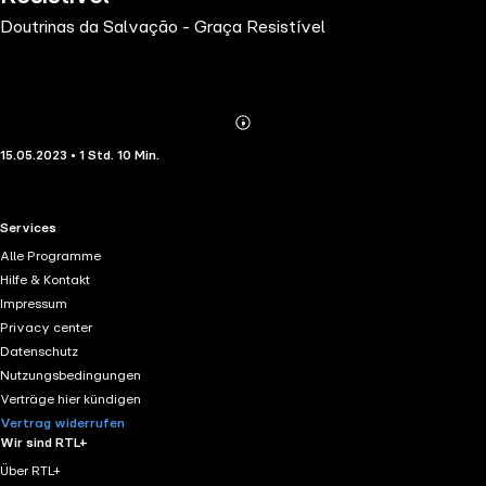
Doutrinas da Salvação - Graça Resistível
Abonnieren
Mehr
15.05.2023 • 1 Std. 10 Min.
Details
RTL+ useful links.
Services
Alle Programme
Hilfe & Kontakt
Impressum
Privacy center
Datenschutz
Nutzungsbedingungen
Verträge hier kündigen
Vertrag widerrufen
Wir sind RTL+
Über RTL+