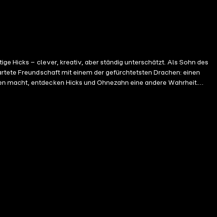
ge Hicks – clever, kreativ, aber ständig unterschätzt. Als Sohn des
wartete Freundschaft mit einem der gefürchtetsten Drachen: einen
hen macht, entdecken Hicks und Ohnezahn eine andere Wahrheit.
n im Kampf zwischen Mensch und Drache. Ein Abenteuer über