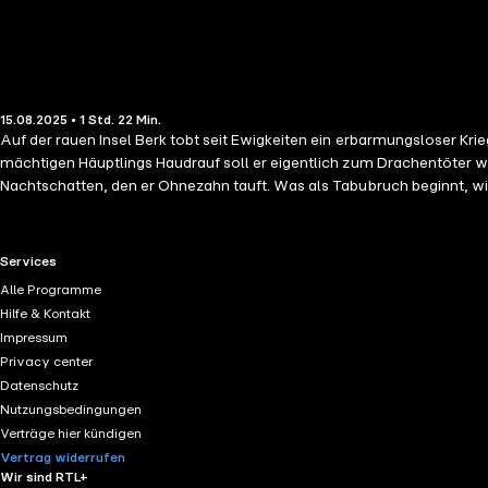
15.08.2025 • 1 Std. 22 Min.
Auf der rauen Insel Berk tobt seit Ewigkeiten ein erbarmungsloser Kri
mächtigen Häuptlings Haudrauf soll er eigentlich zum Drachentöter we
Nachtschatten, den er Ohnezahn tauft. Was als Tabubruch beginnt, w
Gemeinsam mit der tapferen Astrid und ihren Freunden müssen sie be
Freundschaft und die Kraft, seinen eigenen Weg zu gehen.
RTL+ useful links.
Services
Alle Programme
Hilfe & Kontakt
Impressum
Privacy center
Datenschutz
Nutzungsbedingungen
Verträge hier kündigen
Vertrag widerrufen
Wir sind RTL+