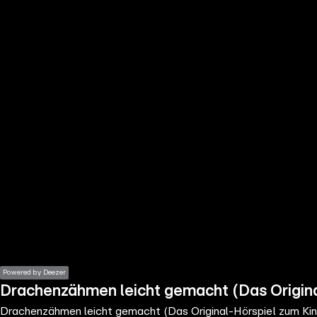
the
h page
 main
nt
the
ibility
ment
Powered by Deezer
Drachenzähmen leicht gemacht (Das Origina
Drachenzähmen leicht gemacht (Das Original-Hörspiel zum Kin