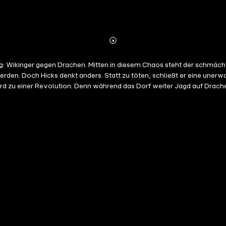
Abonnieren
Mehr
Details
eg: Wikinger gegen Drachen. Mitten in diesem Chaos steht der schmächti
rden. Doch Hicks denkt anders. Statt zu töten, schließt er eine uner
ird zu einer Revolution. Denn während das Dorf weiter Jagd auf Drac
weisen, dass Mut nicht aus Stärke, sondern aus Herz besteht – mitte