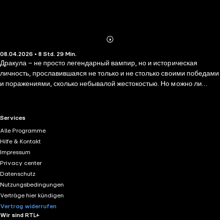
Abonnieren
Mehr
08.04.2026 • 8 Std. 29 Min.
Details
Дракула – не просто легендарный вампир, но и историческая
личность, прославившаяся не только и не столько своими победами
и поражениями, сколько небывалой жестокостью. Но можно ли
сейчас отделить образ вурдалака из страшных сказок от реального
Влада Цепеша? Давайте попробуем разобраться! Возьмите книгу
Дмитрия Тараторина и окунитесь в атмосферу пугающего и
RTL+ useful links.
Services
чарующего Средневековья, откройте двери старинных замков,
Alle Programme
пройдитесь по улочкам древней Сучавы и познакомьтесь с
Hilfe & Kontakt
жестокими нравами того времени! Аккуратно, не прогневайте
Impressum
Влада, вы ведь не хотите оказаться посаженным на кол!
Privacy center
Datenschutz
Nutzungsbedingungen
Verträge hier kündigen
Vertrag widerrufen
Wir sind RTL+