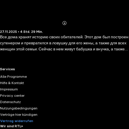
Abonnieren
Mehr
27.11.2025 • 4 Std. 29 Min.
Details
Все дома хранят историю своих обитателей. Этот дом был построен
сутенером и превратился в ловушку для его жены, а также для всех
женщин этой семьи. Сейчас в нем живут бабушка и внучка, а также
призраки и нечисть, которые так и норовят уволочь обитательниц в
темное ничто. Днем деревенские жители обходят дом и его
обитательниц стороной, но под покровом ночи они приходят с
RTL+ useful links.
Services
просьбами о заговорах и мести. Когда исчезает ребенок из
Alle Programme
привилегированной семьи, все скелеты этой деревни начинают
Hilfe & Kontakt
вылезать наружу. Описанный Марианой Энрикес как «дом женщин
Impressum
и теней, построенный из поэзии и мести», этот роман расскажет о
Privacy center
классовой борьбе и способностях доведенных до отчаяния женщин.
Datenschutz
«Древоточец» уже стал абсолютным хитом в Испании, выпущено 16
Nutzungsbedingungen
изданий, Лайлу Мартинес называют новым уникальным
Verträge hier kündigen
феноменом в современной испанской литературе.
Vertrag widerrufen
Wir sind RTL+