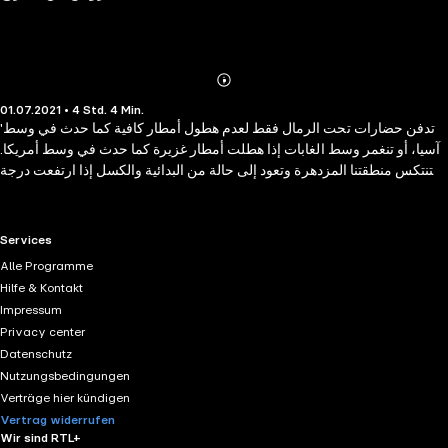
Abonnieren
Mehr
01.07.2021 • 4 Std. 4 Min.
Details
'تدفن حضارات تحت الرمال فقط لعدم هطول أمطار كافية كما حدث في وسط
آسيا، أو تنغمر وسط الغابات إذا هطلت أمطار غزيرة كما حدث في وسط أمريكا.
ستنتكس منطقتنا المزدهرة وتعود إلى حالة من البدائية والكسل إذا ارتفعت درجة
الحرارة عشرين درجة. في مناخ شبه استوائي، يمكن لأمة من نصف مليون نسمة
أن تتكاثر كالنمل، لكن جوها الدافع للكسل قد يجعلها عرضة للاحتلال المتكرر من
محاربين من بيئات أخرى أكثر تحفيزًا ودعوة للنشاط. يمكن أن تتمكن أجيالٌ من
RTL+ useful links.
Services
إرساء سيطرتها على الأرض، لكنها في النهاية محكومةٌ أن تتحولَ إلى حفريات
Alle Programme
تحت سطحها.' هل تُورث الحضارة أم كل جيل يصنع حضارته بنفسه؟ لم نتمنى
Hilfe & Kontakt
العيش في الماضي رغم أن عصرنا أكثر تقدمًا؟ كيف نقع في نفس أخطاء الماضي
Impressum
رغم قراءتنا للتاريخ؟ ويل ديورانت مؤلف قصة الحضارة، يعود لنا بصحبة كتاب ذات
Privacy center
قدرة كبيرة على استشراف المستقبل، وقراءة واقع الإنسان وسلوكه، عبر فصول
Datenschutz
متنوعة، الأخلاق والتاريخ، الدين والتاريخ، نظم الحكم والتاريخ. كتاب تاريخي ممتع
Nutzungsbedingungen
ومثير، استمع الآن.
Verträge hier kündigen
Vertrag widerrufen
Wir sind RTL+