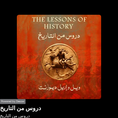
the
h page
 main
nt
the
ibility
ment
Powered by Deezer
دروس من التاريخ
دروس من التاريخ