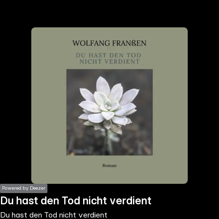
the
h page
 main
nt
the
ibility
ment
Powered by Deezer
Du hast den Tod nicht verdient
Du hast den Tod nicht verdient