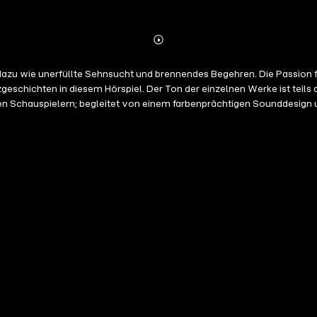
Abonnieren
Mehr
Details
en dazu wie unerfüllte Sehnsucht und brennendes Begehren. Die Passio
chten in diesem Hörspiel. Der Ton der einzelnen Werke ist teils ausgesproc
orgetragen von professionellen Schauspielern; begleitet von einem farbenprächtigen Soun