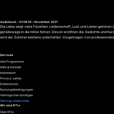
Audiobook • 01:08:35 • November 2021
Die Liebe zeigt viele Facetten: Leidenschaft, Lust und Laster gehör
geradewegs in die Hölle führen. Davon erzählen die Gedichte und Kurzgeschi
wird der Zuhörer bestens unterhalten. V
RTL+ useful links.
Services
Alle Programme
Hilfe & Kontakt
Impressum
Privacy center
Datenschutz
Nutzungsbedingungen
Verträge hier kündigen
Vertrag widerrufen
Wir sind RTL+
Über RTL+