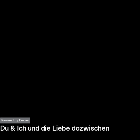
the
h page
 main
nt
the
ibility
ment
Powered by Deezer
Du & Ich und die Liebe dazwischen