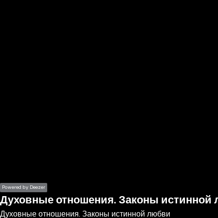
the
h page
 main
nt
the
ibility
ment
Powered by Deezer
Духовные отношения. Законы истинной
Духовные отношения. Законы истинной любви