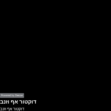
the
h page
 main
nt
the
ibility
ment
Powered by Deezer
דוקטור אף וזנב
דוקטור אף וזנב