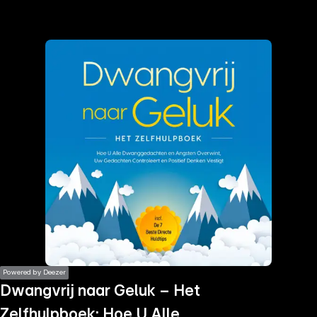
the
h page
 main
nt
the
ibility
ment
Powered by Deezer
Dwangvrij naar Geluk – Het
Zelfhulpboek: Hoe U Alle