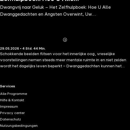
Dwangvrij naar Geluk – Het Zelfhulpboek: Hoe U Alle
Dwanggedachten en Angsten
Dwanggedachten en Angsten Overwint, Uw
Overwint, Uw Gedachten Controleert
Gedachten Controleert en Positief Denke
en Positief Denke
Abonnieren
Mehr
29.05.2026 • 4 Std. 44 Min.
Details
Schokkende beelden flitsen voor het innerlijke oog, vreselijke
voorstellingen nemen steeds meer mentale ruimte in en niet zelden
wordt het dagelijks leven beperkt – Dwanggedachten kunnen het
leven van betrokkenen tot een kwelling maken. Maar wie zich nu
machteloos aan zijn lot overgeleverd voelt, krijgt met dit boek een
goede boodschap: Het legt op begrijpelijke en uitgebreide wijze de
RTL+ useful links.
Services
wetenschappelijk-psychologische kant van de stoornis uit en
Alle Programme
voorziet u van alle belangrijke informatie over triggers,
Hilfe & Kontakt
hersenprocessen en gangbare therapieën. Bent u bang dat theorie
Impressum
alleen niet helpt? Geen zorgen! Het tweede deel van het boek is
Privacy center
volledig gewijd aan een breed scala aan praktische en effectieve
Datenschutz
zelfhulpstrategieën, waarmee u concreet kunt werken aan een
Nutzungsbedingungen
constructieve omgang met uw gedachtepatronen. Van emotionele