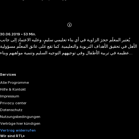
Abonnieren
Mehr
30.06.2019 • 53 Min.
Details
يُعتبر المعلِّم حجرَ الزاوية في أي بناء تعليمي سليمٍ، وعليه الاعتماد إلى جانب
الأهل في تحقيق الأهداف التربوية والتعليمية. كما تقع على عاتق المعلِّم مسؤولية
عظيمة في تربية الأطفال وفي توجيههم التوجيه السليم وتنمية مواهبهم وبناء
الشخصية السليمة في مواجهة الأفكار الهدامة والمبادئ المشبوهة إلى غير ذلك
من المسؤوليات التي لا يمكن حصرها لكن أهم ما يمكن للمعلّم تقديمه هورعاية
الطفل الموهوب واكتشاف قدراته، هذه النقطة التي يغفلها الكثير من المعلمين
RTL+ useful links.
Services
ولا يعطونها اهتمامًا كما أنَّ بعضهم لا يملك الخبرات التي تجعله قادرًا على اكتشاف
Alle Programme
نقاط التميّز لدى الطفل، لذا جاء هذا الكتاب ليقدّم العديد من النصائح والتطبيقات
Hilfe & Kontakt
العملية المهمة للمعلم والتي ستجعله قادرًا على إيجاد الطالب الموهوب ورعاية
Impressum
موهبته بسهولة.
Privacy center
Datenschutz
Nutzungsbedingungen
Verträge hier kündigen
Vertrag widerrufen
Wir sind RTL+