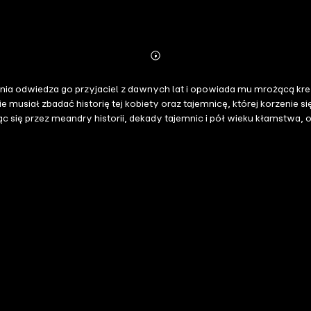
Abonnieren
Mehr
Details
a odwiedza go przyjaciel z dawnych lat i opowiada mu mrożącą krew w
ie musiał zbadać historię tej kobiety oraz tajemnicę, której korzeni
jąc się przez meandry historii, dekady tajemnic i pół wieku kłamstw
 na jaw. --- "John le Carré w fazie narodzin." — The Daily Telegraph 
iblijnych aluzji, Szósta Lamentacja to misternie skonstruowana zag
 — Martha Grimes