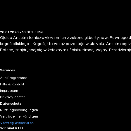
26.01.2026 • 16 Std. 5 Min.
Ojciec Anselm to niezwykły mnich z zakonu gilbertynów. Pewnego dni
kogoś bliskiego... Kogoś, kto wciąż pozostaje w ukryciu. Anselm będz
Polsce, znajdującej się w żelaznym uścisku zimnej wojny. Przedziera
szokującą, że niejedna osoba mogłaby zabić, aby tylko nie wyszła ona
naprawdę porywająca." — Jeffery Deaver "Pełna średniowiecznych i b
przeplatającymi się historiami naciągniętymi jak struna fortepianu."
RTL+ useful links.
Services
Alle Programme
Hilfe & Kontakt
Impressum
Privacy center
Datenschutz
Nutzungsbedingungen
Verträge hier kündigen
Vertrag widerrufen
Wir sind RTL+