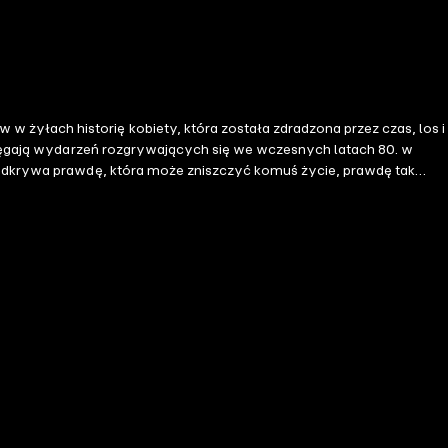
 żyłach historię kobiety, która została zdradzona przez czas, los i
e sięgają wydarzeń rozgrywających się we wczesnych latach 80. w
a, odkrywa prawdę, która może zniszczyć komuś życie, prawdę tak
"Mistrzowskie połączenie ostrego suspensu i literackiej głębi…
adka umysłu i duszy…" — USA Today "Tajemnica jak kłębek nici, z