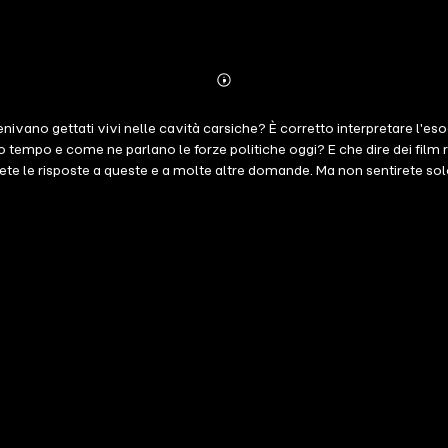
Abonnieren
Mehr
Details
enivano gettati vivi nelle cavità carsiche? È corretto interpretare l'es
to tempo e come ne parlano le forze politiche oggi? E che dire dei fil
rete le risposte a queste e a molte altre domande. Ma non sentirete solo 
© 2021 (c) tracce.studio - (c) Editori Laterza