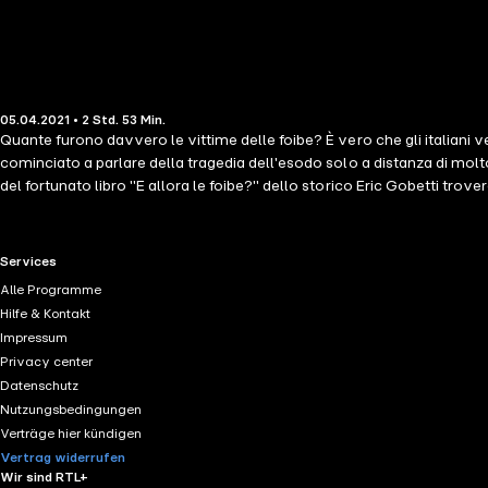
05.04.2021 • 2 Std. 53 Min.
Quante furono davvero le vittime delle foibe? È vero che gli italiani v
cominciato a parlare della tragedia dell'esodo solo a distanza di mol
del fortunato libro "E allora le foibe?" dello storico Eric Gobetti trove
sonori sia di repertorio sia tratti dal dibattito politico contemporaneo. 
RTL+ useful links.
Services
Alle Programme
Hilfe & Kontakt
Impressum
Privacy center
Datenschutz
Nutzungsbedingungen
Verträge hier kündigen
Vertrag widerrufen
Wir sind RTL+