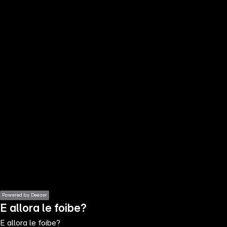
the
h page
 main
nt
the
ibility
ment
Powered by Deezer
E allora le foibe?
E allora le foibe?