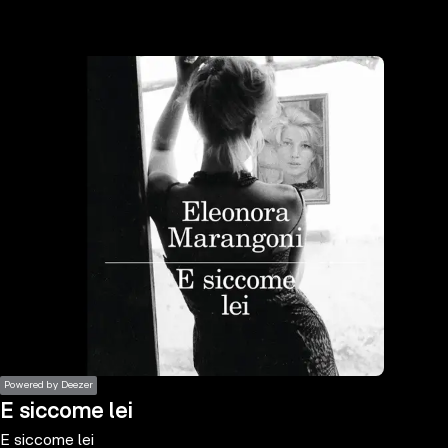
the
h page
 main
nt
the
ibility
ment
Powered by Deezer
E siccome lei
E siccome lei