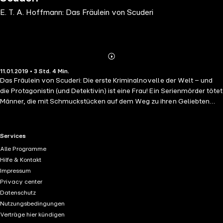
E. T. A. Hoffmann: Das Fräulein von Scuderi
Abonnieren
Mehr
11.01.2019 • 3 Std. 4 Min.
Details
Das Fräulein von Scuderi: Die erste Kriminalnovelle der Welt – und
die Protagonistin (und Detektivin) ist eine Frau! Ein Serienmörder tötet
Männer, die mit Schmuckstücken auf dem Weg zu ihren Geliebten
sind. Die Stadt Paris des 17. Jahrhunderts ist in Aufruhr. Wer könnte
der Täter sein? Ein wahrer Krimi – aus dem 19. Jahrhundert!
RTL+ useful links.
Services
Alle Programme
Hilfe & Kontakt
Impressum
Privacy center
Datenschutz
Nutzungsbedingungen
Verträge hier kündigen