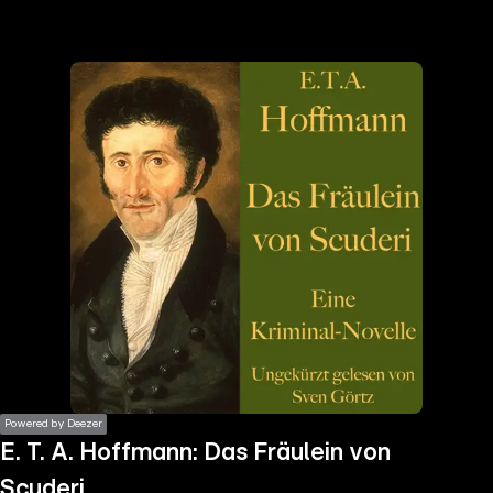
the
h page
 main
nt
the
ibility
ment
Powered by Deezer
E. T. A. Hoffmann: Das Fräulein von
Scuderi