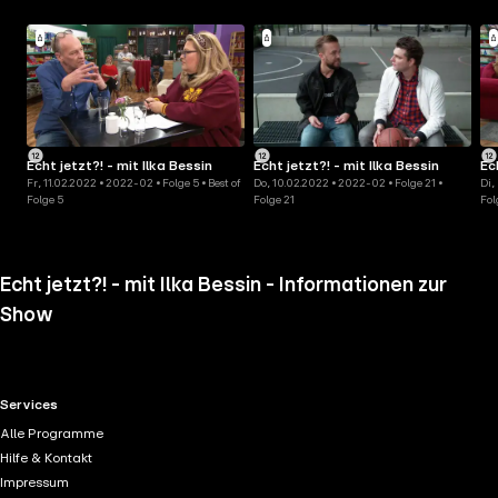
Echt jetzt?! - mit Ilka Bessin
Echt jetzt?! - mit Ilka Bessin
Ec
Fr, 11.02.2022 • 2022-02 • Folge 5 • Best of
Do, 10.02.2022 • 2022-02 • Folge 21 •
Di,
Folge 5
Folge 21
Fol
Echt jetzt?! - mit Ilka Bessin - Informationen zur
Show
RTL+ useful links.
Services
Alle Programme
Hilfe & Kontakt
Impressum