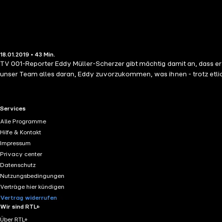
18.01.2019 • 43 Min.
TV 001-Reporter Eddy Müller-Scherzer gibt mächtig damit an, dass er
unser Team alles daran, Eddy zuvorzukommen, was ihnen - trotz etlich
RTL+ useful links.
Services
Alle Programme
Hilfe & Kontakt
Impressum
Privacy center
Datenschutz
Nutzungsbedingungen
Verträge hier kündigen
Vertrag widerrufen
Wir sind RTL+
Über RTL+