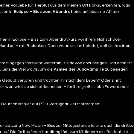
 einer Vorliebe für Tierblut aus dem kleinen Ort Forks, erkennen, was
üssen in
Eclipse – Biss zum Abendrot
eine unliebsame Allianz
hen in Eclipse – Biss zum Abendrot kurz vor ihrem Highschool-
Hand an – mit Bedenken. Denn wenn sie ihn heiratet, soll sie
in einen
ard hingegen versucht weiterhin, sie davon abzubringen. Und dann ist
Cullens die Werwölfe, um die
Armee der Jungvampire
zu besiegen.
ie Geduld verloren und trachten ihr nach dem Leben? Oder sinnt
Für wen wird sie sich entscheiden – für ihre große Liebe Edward oder
Deutsch ist hier auf RTL+ verfügbar. Jetzt streamen!
ortsetzung New Moon – Biss zur Mittagsstunde feierte auch die
dritte
auf. Die fortlaufende Handlung lädt zum Mitfiebern ein: Besteht die