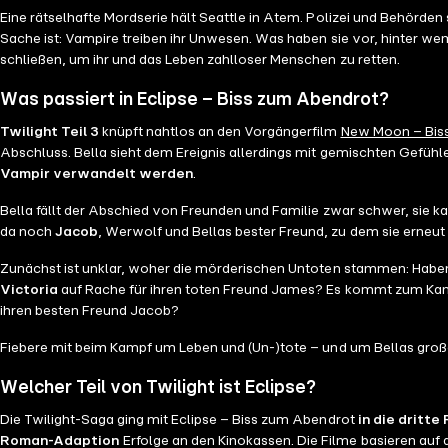
Eine rätselhafte Mordserie hält Seattle in Atem. Polizei und Behörden 
Sache ist: Vampire treiben ihr Unwesen. Was haben sie vor, hinter wem 
schließen, um ihr und das Leben zahlloser Menschen zu retten.
Was passiert in Eclipse – Biss zum Abendrot?
Twilight Teil 3
knüpft nahtlos an den Vorgängerfilm
New Moon – Biss
Abschluss. Bella sieht dem Ereignis allerdings mit gemischten Gefühle
Vampir verwandelt werden
.
Bella fällt der Abschied von Freunden und Familie zwar schwer, sie k
da noch
Jacob
, Werwolf und Bellas bester Freund, zu dem sie erneut
Zunächst ist unklar, woher die mörderischen Untoten stammen: Habe
Victoria
auf Rache für ihren toten Freund James? Es kommt zum K
ihren besten Freund Jacob?
Fiebere mit beim Kampf um Leben und (Un-)tote – und um Bellas große 
Welcher Teil von Twilight ist Eclipse?
Die Twilight-Saga ging mit Eclipse – Biss zum Abendrot
in die dritte
Roman-Adaption
Erfolge an den Kinokassen. Die Filme basieren auf