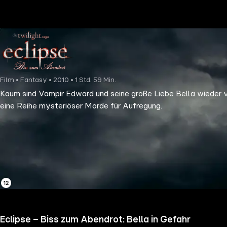
the
h page
 main
nt
the
Film • Fantasy • 2010 • 1 Std. 59 Min.
ibility
Kaum sind Vampir Edward und seine große Liebe Bella wieder ver
ment
eine Reihe mysteriöser Morde für Aufregung.
Eclipse – Biss zum Abendrot: Bella in Gefahr