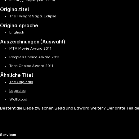
Metric, „Eclipse (All Yours)“
Originaltitel
The Twilight Saga: Eclipse
Originalsprache
Englisch
Auszeichnungen (Auswahl)
MTV Movie Award 2011
People’s Choice Award 2011
Teen Choice Award 2011
Ähnliche Titel
The Originals
Legacies
Wolfblood
Besteht die Liebe zwischen Bella und Edward weiter? Der dritte Teil der
RTL+ useful links.
Services