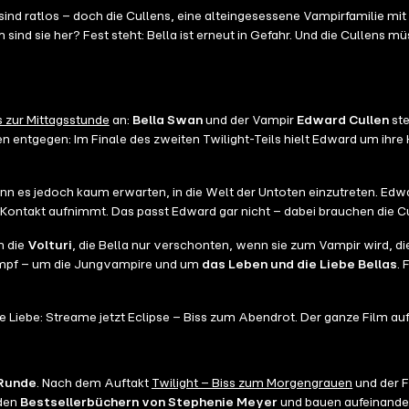
sind ratlos – doch die Cullens, eine alteingesessene Vampirfamilie mit
sind sie her? Fest steht: Bella ist erneut in Gefahr. Und die Cullens m
 zur Mittagsstunde
an:
Bella Swan
und der Vampir
Edward Cullen
ste
n entgegen: Im Finale des zweiten Twilight-Teils hielt Edward um ihre 
ann es jedoch kaum erwarten, in die Welt der Untoten einzutreten. Edw
 Kontakt aufnimmt. Das passt Edward gar nicht – dabei brauchen die 
n die
Volturi
, die Bella nur verschonten, wenn sie zum Vampir wird, d
ampf – um die Jungvampire und um
das Leben und die Liebe Bellas
. 
Liebe: Streame jetzt Eclipse – Biss zum Abendrot. Der ganze Film auf 
 Runde
. Nach dem Auftakt
Twilight – Biss zum Morgengrauen
und der F
 den
Bestsellerbüchern von Stephenie Meyer
und bauen aufeinander 