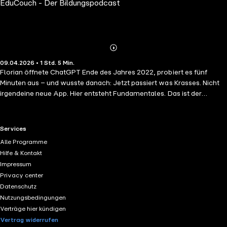
EduCouch - Der Bildungspodcast
Abspielen
Mehr
09.04.2026 • 1 Std. 5 Min.
Details
Florian öffnete ChatGPT Ende des Jahres 2022, probiert es fünf
Minuten aus – und wusste danach: Jetzt passiert was Krasses. Nicht
irgendeine neue App. Hier entsteht Fundamentales. Das ist der
Ausgangspunkt dieser Folge: Disruption ist aber nicht immer das, was
sich wie Disruption anfühlt. Der Buchdruck wirkte erst viele Jahre
nach seiner Erfindung disruptiv. Marcus Ventzke und Florian Sochatzy
RTL+ useful links.
Services
gehen die letzten 500 Jahre durch: Reformation, 1933 als
Alle Programme
ideologische Disruption, 1945 als der Moment, in dem Dinge über
Hilfe & Kontakt
Nacht verschwanden. Dann der Sprung ins Heute – und eine ziemlich
Impressum
radikale Idee: Was wäre, wenn eine KI mehrere Lösungsvorschläge
Privacy center
für ein Sachproblem erstellt, transparent und nachvollziehbar – und
Datenschutz
Bürgerinnen und Bürger direkt darüber abstimmen? Keine
Nutzungsbedingungen
Parteigremien, keine Lobbyvereine, keine Hinterzimmer. Mehr
Verträge hier kündigen
Demokratie durch bessere Entscheidungsgrundlagen? Am Ende
Vertrag widerrufen
landen die beiden bei sich selbst: Vor 15 Jahren eine Firma gegründet