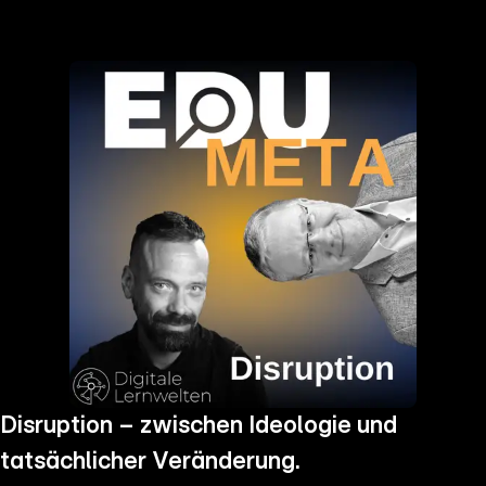
the
h page
 main
nt
the
ibility
ment
Disruption – zwischen Ideologie und
tatsächlicher Veränderung.