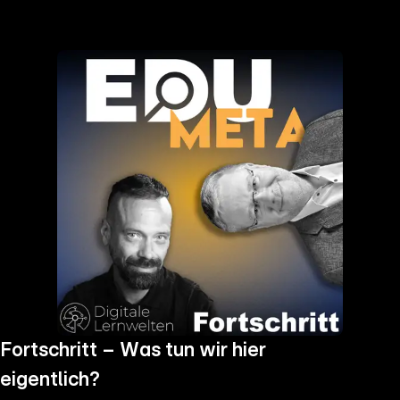
the
h page
 main
nt
the
ibility
ment
Fortschritt – Was tun wir hier
eigentlich?