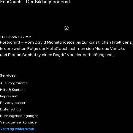
EduCouch - Der Bildungspodcast
Abspielen
Mehr
11.12.2025 • 42 Min.
Details
Fortschritt – vom David Michelangelos bis zur künstlichen Intelligenz.
In der zweiten Folge der MetaCouch nehmen sich Marcus Ventzke
und Florian Sochatzy einen Begriff vor, der Verheißung und
Verhängnis zugleich sein kann. Was treibt Gesellschaften voran?
Warum fehlen uns heute die großen Fortschrittsmotive? Und kann
Fortschritt die Demokratie besiegen? Ein Gespräch über
RTL+ useful links.
Services
Dampfmaschinen und Algorithmen, über China und Deutschland,
Alle Programme
über das Rollen der Maschine – und die Frage, was wir hier eigentlich
Hilfe & Kontakt
tun. EduCouch Meta: Jeden Monat ein Begriff. Eine Stunde. Zwei
Impressum
Perspektiven.
Privacy center
Datenschutz
Nutzungsbedingungen
Verträge hier kündigen
Vertrag widerrufen