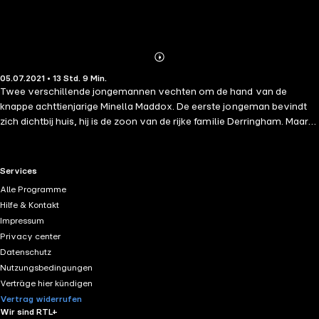
Abonnieren
Mehr
05.07.2021 • 13 Std. 9 Min.
Details
Twee verschillende jongemannen vechten om de hand van de
knappe achttienjarige Minella Maddox. De eerste jongeman bevindt
zich dichtbij huis, hij is de zoon van de rijke familie Derringham. Maar
ook de Franse graaf Charles-Augueste - arrogant, maar extreem
aantrekkelijk - ziet in Minella zijn perfecte vrouw. Hij wordt ook wel 'de
duivel op het paard' genoemd, want hij neemt wat hij wil. Minella
RTL+ useful links.
Services
heeft de huwelijkskandidaten voor het uitkiezen, of wordt de keuze
Alle Programme
voor haar gemaakt? In 'Een liefde in Frankrijk' neemt Victoria Holt je
Hilfe & Kontakt
mee naar de roerige tijden van de Franse Revolutie in combinatie met
Impressum
een flinke scheut drama en romantiek.
Privacy center
Datenschutz
Nutzungsbedingungen
Verträge hier kündigen
Vertrag widerrufen
Wir sind RTL+