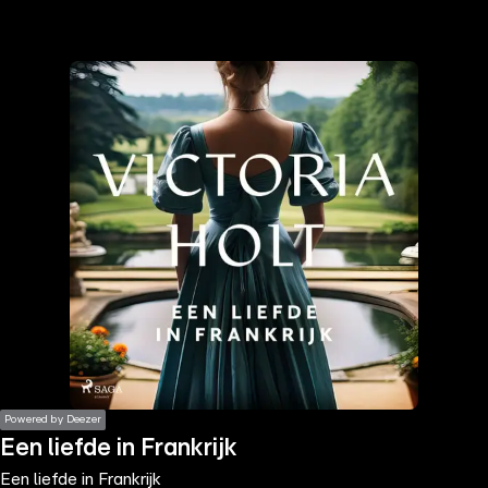
the
h page
 main
nt
the
ibility
ment
Powered by Deezer
Een liefde in Frankrijk
Een liefde in Frankrijk