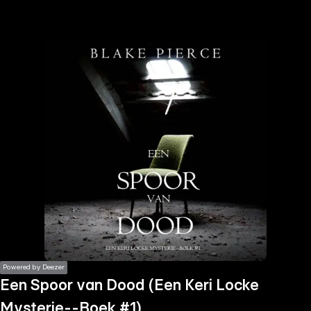
the
h page
 main
nt
the
ibility
ment
Powered by Deezer
Een Spoor van Dood (Een Keri Locke
Mysterie--Boek #1)