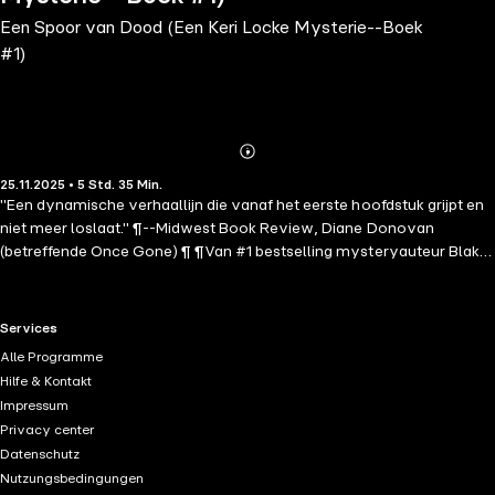
Een Spoor van Dood (Een Keri Locke Mysterie--Boek
#1)
Abonnieren
Mehr
25.11.2025 • 5 Std. 35 Min.
Details
"Een dynamische verhaallijn die vanaf het eerste hoofdstuk grijpt en
niet meer loslaat." ¶--Midwest Book Review, Diane Donovan
(betreffende Once Gone) ¶ ¶Van #1 bestselling mysteryauteur Blake
Pierce komt een nieuw meesterwerk van psychologische spanning. ¶
¶Keri Locke, rechercheur Vermiste Personen bij de afdeling
Moordonderzoek van de LAPD, wordt nog altijd achtervolgd door de
RTL+ useful links.
Services
ontvoering van haar eigen dochter, jaren geleden, nooit gevonden.
Alle Programme
Nog steeds geobsedeerd door het vinden van haar, begraaft Keri haar
Hilfe & Kontakt
verdriet op de enige manier die ze kent: door zich volledig te storten
Impressum
op de zaken van vermiste personen in Los Angeles. ¶ ¶Een
Privacy center
routinetelefoontje van een bezorgde moeder van een middelbare
Datenschutz
scholier, slechts twee uur vermist, zou genegeerd moeten worden.
Nutzungsbedingungen
Toch raakt iets in de stem van de moeder een snaar, en Keri besluit