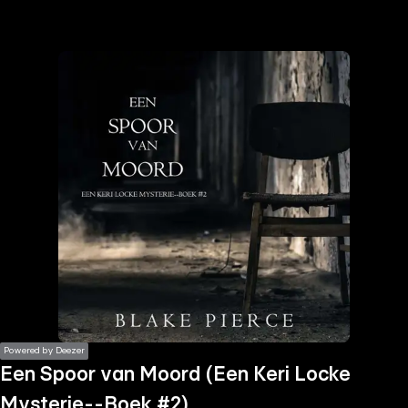
the
h page
 main
nt
the
ibility
ment
Powered by Deezer
Een Spoor van Moord (Een Keri Locke
Mysterie--Boek #2)