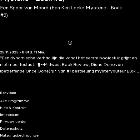
Een Spoor van Moord (Een Keri Locke Mysterie--Boek
#2)
Abonnieren
Mehr
25.11.2025 • 6 Std. 11 Min.
Details
"Een dynamische verhaallijn die vanaf het eerste hoofdstuk grijpt en
niet meer loslaat." ¶--Midwest Book Review, Diane Donovan
(betreffende Once Gone) ¶ ¶Van #1 bestselling mysteryauteur Blake
Pierce komt een nieuw meesterwerk van psychologische spanning. ¶
¶In dit boek wordt Keri Locke, rechercheur Vermiste Personen bij de
afdeling Moordonderzoek van de LAPD, nog altijd achtervolgd door
RTL+ useful links.
Services
de ontvoering van haar eigen dochter. Aangemoedigd door de
Alle Programme
nieuwe aanwijzing die is binnengekomen, de eerste in jaren, volgt ze
Hilfe & Kontakt
deze met alles wat ze heeft, vastbesloten haar dochter te vinden en
Impressum
levend terug te brengen. ¶ ¶Tegelijkertijd ontvangt Keri echter een
Privacy center
telefoontje van een wanhopige echtgenoot, een beroemde plastisch
Datenschutz
chirurg uit Beverly Hills, die meldt dat zijn vrouw al twee dagen
Nutzungsbedingungen
vermist wordt. Een rijke socialite zonder vijanden en weinig reden om