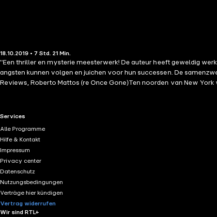
18.10.2019 • 7 Std. 21 Min.
"Een thriller en mysterie meesterwerk! De auteur heeft geweldig wer
angsten kunnen volgen en juichen voor hun successen. De samenzwering
Reviews, Roberto Mattos (re Once Gone)Ten noorden van New York 
en het gebrek aan aanwijzingen, wordt de FBI erbij geroepen. Er is maa
terughoudend om een nieuwe aan te nemen. Ze is er nog steeds van o
seriemoordenaar binnen te dringen en haar obsessieve karakter nodig 
RTL+ useful links.
Services
het misleide brein van een moordenaar, terwijl het haar naar weeshuiz
Alle Programme
het tegen een heuse psychopaat op moet nemen en ze weet dat het niet l
Hilfe & Kontakt
kwetsbare psyche die op het punt staat in te storten, kan het haar a
Impressum
meeslepende nieuwe serie – met een geliefd nieuw karakter – die je tot
Privacy center
Datenschutz
Nutzungsbedingungen
Verträge hier kündigen
Vertrag widerrufen
Wir sind RTL+