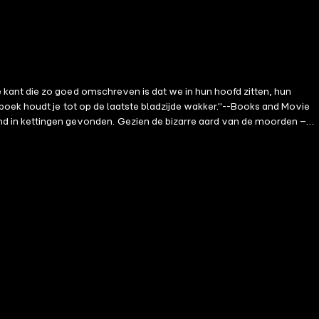
kant die zo goed omschreven is dat we in hun hoofd zitten, hun
boek houdt je tot op de laatste bladzijde wakker."--Books and Movie
in kettingen gevonden. Gezien de bizarre aard van de moorden –
iley, die nog van haar laatste zaak aan het bijkomen, is
r stalkt. Maar ze weet dat haar vermogen om in het hoofd van een
 dat haar over de afgrond duwt.Riley's zoektocht brengt haar diep in
poging om de diepte van zijn psychose te begrijpen. Ze beseft dat ze
n op het spel staat, haar eigen familie het doelwit is en met haar
ler met hartkloppende spanning, is EENS GEPAKT boek #2 in een
beschikbaar!