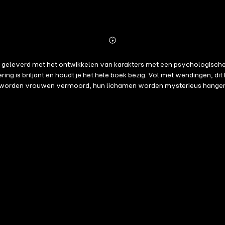
Abonnieren
Mehr
Details
k geleverd met het ontwikkelen van karakters met een psychologische 
 is briljant en houdt je het hele boek bezig. Vol met wendingen, dit 
worden vrouwen vermoord, hun lichamen worden mysterieus hangend 
r één agent tot wie ze zich kunnen wenden: Special Agent Riley Paige.R
vertuigd dat er nog een voormalig seriemoordenaar rondloopt en haa
is om deze zaak op te lossen. Ze kan gewoon niet weigeren – zelfs als
en, psychiatrische inrichtingen en gevangenissen brengt. Alles in een 
ang zal duren voor hij weer toe zal slaan. Maar terwijl haar eigen baa
llemaal teveel worden – en te laat.Een duistere, psychologische thril
 diep in de nacht laat lezen.Boek #3 in de Riley Paige serie is nu ook 