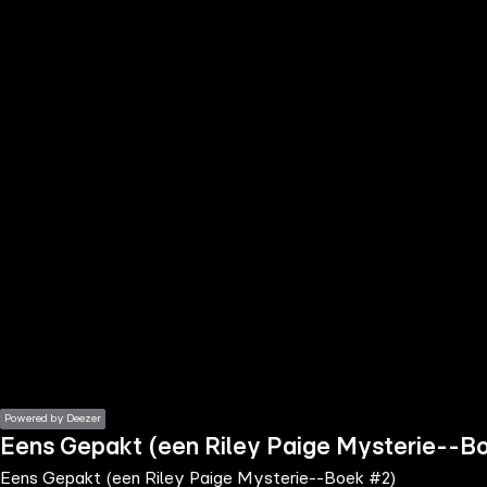
the
h page
 main
nt
the
ibility
ment
Powered by Deezer
Eens Gepakt (een Riley Paige Mysterie--B
Eens Gepakt (een Riley Paige Mysterie--Boek #2)