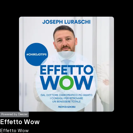
the
h page
 main
nt
the
ibility
ment
Powered by Deezer
Effetto Wow
Effetto Wow