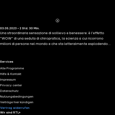
Abonnieren
Mehr
03.05.2023 • 2 Std. 30 Min.
Details
Una straordinaria sensazione di sollievo e benessere: è l'effetto
"WOW" di una seduta di chiropratica, la scienza a cui ricorrono
milioni di persone nel mondo e che sta letteralmente esplodendo
anche in Italia. I suoi benefici non si limitano infatti a rimuovere le
cause di mal di schiena e dolori articolari, ma agiscono a 360 gradi
sulla salute psicofisica del paziente. In che modo? Il dottor Luraschi,
RTL+ useful links.
Services
uno dei più apprezzati e conosciuti chiropratici italiani, lo spiega in
Alle Programme
modo chiaro e accessibile in questo libro: recuperando l'efficienza
Hilfe & Kontakt
della colonna vertebrale si agisce anche sul sistema nervoso e sul
Impressum
cervello, risolvendo dolori, affaticamento, mal di testa, vertigini ma
Privacy center
anche stati di stress e di tensione. Blocchi articolari, colpi di frusta,
Datenschutz
distorsioni, posture scorrette: Luraschi illustra quali sono le abitudini
Nutzungsbedingungen
che possono creare problemi e gli accorgimenti da utilizzare per
Verträge hier kündigen
prevenirli. Sfata inoltre miti e leggende metropolitane, come il "colpo
Vertrag widerrufen
d'aria" o i "nervi accavallati", che generano convinzioni errate. Tanti
Wir sind RTL+
segreti pratici e un vero kit salvavita per ogni situazione quotidiana: