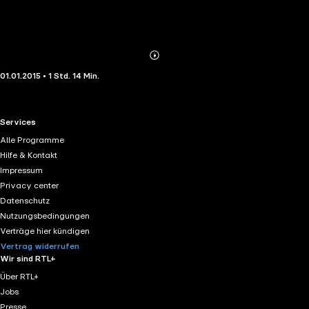
Abonnieren
Mehr
01.01.2015 • 1 Std. 14 Min.
Details
RTL+ useful links.
Services
Alle Programme
Hilfe & Kontakt
Impressum
Privacy center
Datenschutz
Nutzungsbedingungen
Verträge hier kündigen
Vertrag widerrufen
Wir sind RTL+
Über RTL+
Jobs
Presse