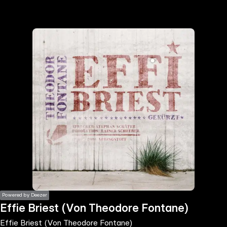
the
h page
 main
nt
the
ibility
ment
Powered by Deezer
Effie Briest (Von Theodore Fontane)
Effie Briest (Von Theodore Fontane)