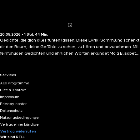
Abonnieren
Mehr
20.05.2026 • 1 Std. 44 Min.
Details
Gedichte, die dich alles fühlen lassen: Diese Lyrik-Sammlung schenkt
dir den Raum, deine Gefühle zu sehen, zu hören und anzunehmen. Mit
feinfühligen Gedichten und ehrlichen Worten erkundet Maja Elisabeth
Wulff (@majaspoesie, 100.000 Follower) die bittersüßen Facetten
des Erwachsenwerdens, die Verstrickungen der Liebe, die Suche nach
Identität und unsere Mental-Health-Herausforderungen. Ihre Texte
RTL+ useful links.
Services
sprechen Wahrheiten aus, die man sich selbst vielleicht noch nicht
Alle Programme
eingestehen kann und erinnern daran, dass alle Gefühle erlaubt sind.
Hilfe & Kontakt
Und dass es irgendwann leichter wird. Vielleicht sogar wunderschön.
Impressum
Nach jedem Gedicht wartet eine Frage, die zum Nachdenken anstößt
Privacy center
und Türen zur eigenen Gedankenwelt öffnet.
Datenschutz
Nutzungsbedingungen
Verträge hier kündigen
Vertrag widerrufen
Wir sind RTL+