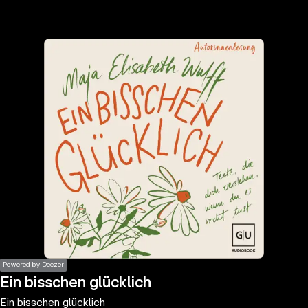
the
h page
 main
nt
the
ibility
ment
Powered by Deezer
Ein bisschen glücklich
Ein bisschen glücklich