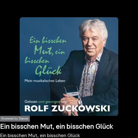
the
h page
 main
nt
the
ibility
ment
Powered by Deezer
Ein bisschen Mut, ein bisschen Glück
Ein bisschen Mut, ein bisschen Glück