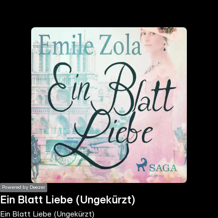
the
h page
 main
nt
the
ibility
ment
Powered by Deezer
Ein Blatt Liebe (Ungekürzt)
Ein Blatt Liebe (Ungekürzt)