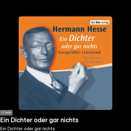
the
h page
 main
nt
the
ibility
ment
1 Credit
Ein Dichter oder gar nichts
Ein Dichter oder gar nichts