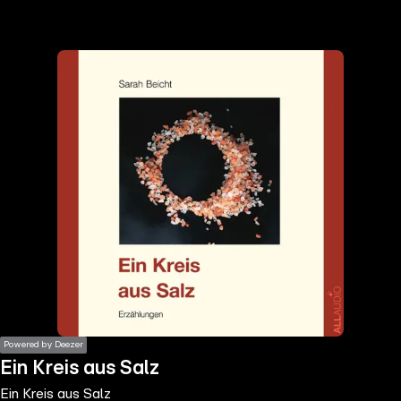
the
h page
 main
nt
the
ibility
ment
Powered by Deezer
Ein Kreis aus Salz
Ein Kreis aus Salz