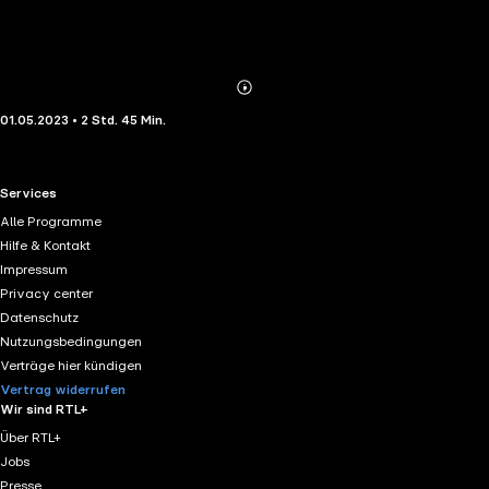
Abonnieren
Mehr
01.05.2023 • 2 Std. 45 Min.
Details
RTL+ useful links.
Services
Alle Programme
Hilfe & Kontakt
Impressum
Privacy center
Datenschutz
Nutzungsbedingungen
Verträge hier kündigen
Vertrag widerrufen
Wir sind RTL+
Über RTL+
Jobs
Presse